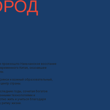
иями и
ся благодаря
н — архитектурный
оэзии и считающийся
аны.
хнологий и