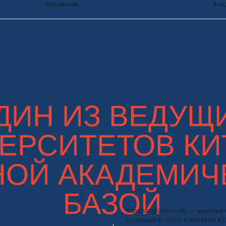
Н ИЗ ВЕДУЩИХ
РСИТЕТОВ КИТАЯ
Й АКАДЕМИЧЕС
БАЗОЙ
Nanchang University — крупный государственный 
входящий в число ключевых вузов Китая (проект 
Он предлагает широкий спектр программ в обла
инженерии, науки, бизнеса и гуманитарных дисци
участвует в международных исследованиях.
40 0
Студентов
100+