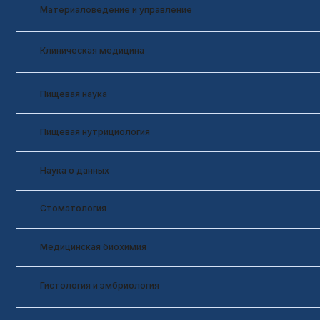
Пищевая нутрициология
Наука о данных
Стоматология
Медицинская биохимия
Гистология и эмбриология
Программирование