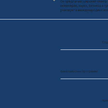
бакалаврских программ
3 00
преподавателей
30+
ключевых направлений обучения
Интересный факт: университет известен сильны
области медицины и инженерии, а также совре
лабораториями и международными партнёрства