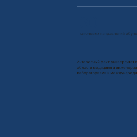
ОГО ПРО ГОР
НАНЬЧАН
Площадь
Население
7 200 км²
6.5 млн человек
Наньчан известен как место, где произошло На
— важное событие в истории современного Кита
влияние на формирование страны.
Наньчан — столица провинции Цзянси и важный 
промышленный и исторический центр страны.
Город активно развивается в последние годы, с