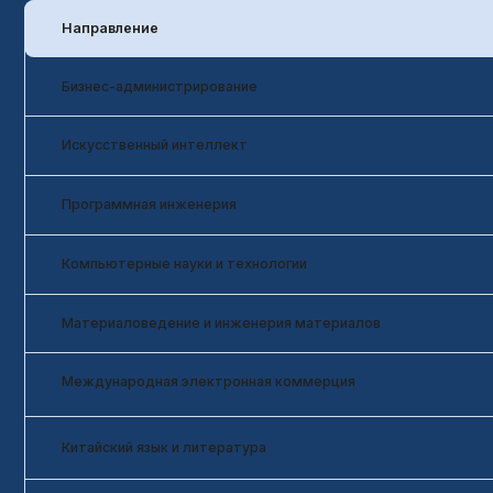
Искусственный интеллект
Программная инженерия
Компьютерные науки и технологии
Материаловедение и инженерия материалов
Международная электронная коммерция
Китайский язык и литература
Материаловедение и управление
Клиническая медицина
Пищевая наука