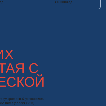
 С
КОЙ
университет,
«211»).
сти медицины,
плин и активно
00+