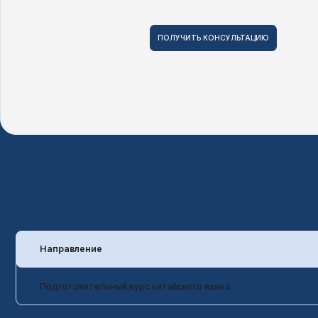
Направление
Подготовительный курс китайского языка
Направление
Бизнес-администрирование