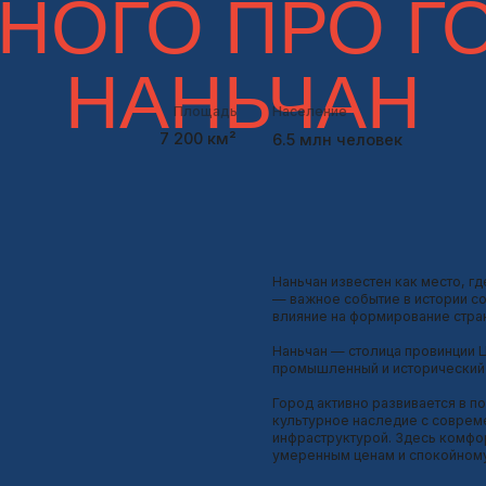
культурное наследие с современными технолог
инфраструктурой. Здесь комфортно жить и учить
умеренным ценам и спокойному ритму жизни.
•
В городе находится знаменитый Павильон Тэнва
символ Китая, прославленный в классической п
одним из красивейших исторических зданий стр
•
Город активно развивается как центр высоких те
промышленности