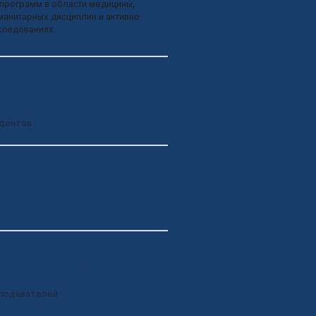
0+
ми программами в
менными научными
ми.