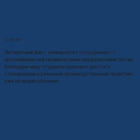
пространство для жизни и учебы.
Благодаря своему расположению, Фушунь даёт
студентам возможность учиться в спокойной среде,
оставаясь рядом с крупными экономическими
центрами.
Интересные факты
•
Фушунь считается одним из старейших центров
нефтяной промышленности Китая
•
Северо-восток Китая (где расположен Фушунь)
известен своей особой культурой, кухней и более
европейским ритмом жизни