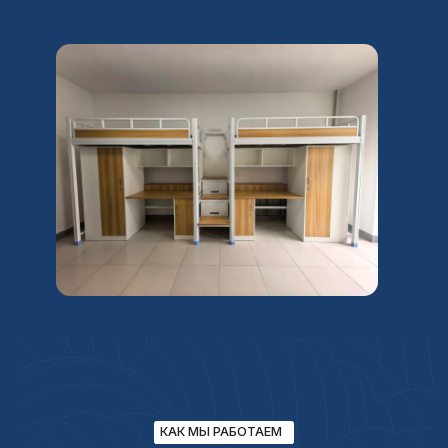
при оформлении в университете
и помогут с заселением
Если выбранный вами ВУЗ не предусматривает
общежития, мы также поможем с арендой квартиры
и предоставим вам персонального менеджера.
ПОЛУЧИТЬ БЕСПЛАТНУЮ КОНСУЛЬТАЦИЮ
КРАЙНЕ РЕДКИЙ
СЛУЧАЙ
ЕСЛИ ВЫ ПОЛУЧИТЕ ОТКАЗ, ТО МЫ МОЖЕМ
ПОПРОБОВАТЬ ДРУГОЙ ВАРИАНТ ПОСТУПЛЕНИЯ,
ДОГОВОР БУДЕТ ПРОДОЛЖАТЬ ДЕЙСТВОВАТЬ.
ЕСЛИ ВЫ НЕ СМОЖЕТЕ НИКУДА ПОСТУПИТЬ —
МЫ ВЕРНЁМ ДЕНЬГИ