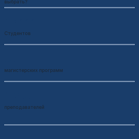
НЕМНОГО ПРО
ГОРОД ФУШУНЬ
Площадь
11 200 км²
Население
2 млн человек
Фушунь — город в провинции Ляонин, известный как
один из ключевых центров нефтехимической и
энергетической промышленности Китая. Он расположен
недалеко от Шэньяна — крупного мегаполиса северо-
востока страны.
Город сочетает индустриальное развитие с
природными ресурсами и постепенно
трансформируется в более современное и комфортное