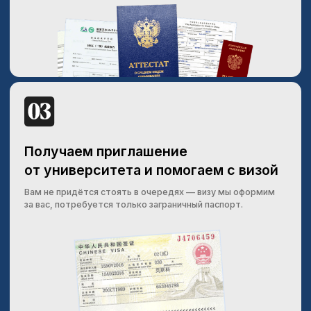
ОТВЕЧАЕМ НА
ЧАСТЫЕ
ВОПРОСЫ
Вы помогаете с учебной Визой? Как ее
сделать?
Мы оказываем полное сопровождение при
оформлении визы. Помогаем подготовить все
необходимые документы, записываем на подачу и
отслеживаем статус рассмотрения.
Наши специалисты поддерживают вас на каждом
этапе, чтобы процесс получения визы прошёл
максимально быстро и удобно.
Можно ли обучаться в Китае не на
китайском языке?