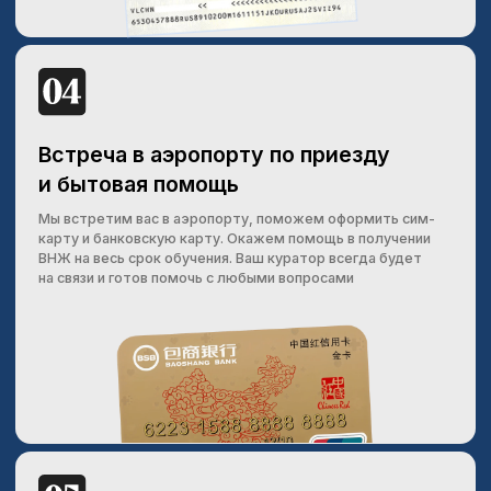
Да, возможно обучаться в Китае на других языках,
помимо китайского. Некоторые университеты
предлагают программы на английском языке для
иностранных студентов. Однако доступность таких
программ может различаться в зависимости от
конкретного университета и выбранной области
обучения. Желающим учиться в Китае на другом
языке, рекомендуется заранее исследовать
программы обучения и требования для поступления
в соответствующие учебные заведения.
Как долго отвечает университет?
Время ответа университета может существенно
варьироваться в зависимости от конкретной
ситуации. На обработку заявлений о поступлении
обычно требуется несколько недель до нескольких
месяцев. Ответ может быть получен быстрее или
занимать больше времени в зависимости от
различных факторов, таких как количество
поданных заявлений, процесс обработки