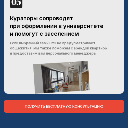
университета, сроки подачи документов и т. д.
Сколько времени нужно, чтобы
достичь уровень HSK4 ?
Время, необходимое для достижения уровня HSK4
(Hanyu Shuiping Kaoshi - китайская система оценки
владения китайским языком), может сильно
различаться в зависимости от ряда факторов, таких
как интенсивность обучения, ваша предыдущая
подготовка и опыт в изучении китайского языка, а
также ваша способность к языковому обучению.
Обычно для достижения уровня HSK4 требуется от
одного до двух лет систематического обучения.
Если вы уделяете достаточно времени на изучение
китайского языка, посещаете занятия, активно
участвуете в разговорной практике и регулярно
выполняете задания по практике чтения, письма,
аудирования и разговора, то вы можете достичь
этого уровня за год или даже быстрее. Однако это
приблизительная оценка, и каждый человек может
продвигаться в изучении языка по-разному.