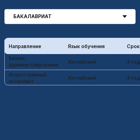
ИНЖЕНЕРНОЕ
ОБРАЗОВАНИЕ В
НЕФТЕХИМИЧЕСКОМ
ЦЕНТРЕ КИТАЯ
Liaoning Petrochemical University — специализированный
государственный университет, ориентированный на
подготовку специалистов в области нефтехимии,
химической инженерии, энергетики и технологий.
Почему стоит
выбрать?
18 000+