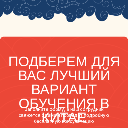
Медицинская страховка:
Расходы на
медицинскую страховку, которая является
обязательной для иностранных студентов и имеет
примерную стоимость 800 юаней.
Транспорт:
Проезд на общественном транспорте
обычно стоит примерно 1-2 юаня за поездку.
Стоимость такси начинается от примерно 7-10
юаней за поездку.
Развлечения и досуг:
Расходы на посещение
культурных мероприятий, экскурсии, кино,
рестораны и другие развлечения.
Мобильная связь и интернет:
Расходы на
мобильную связь, интернет и другие
коммуникационные услуги.
Здоровье и личные расходы:
Расходы на
лекарства, походы к врачу, личную гигиену и прочие
затраты, связанные с заботой о здоровье и
личными потребностями.
Визовые сборы:
Расходы на оформление визы и
другие документы, связанные с пребыванием в
стране обучения.