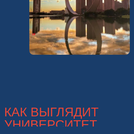
СОПРОВОЖДАЕМ
ВАС ДО МОМЕНТА
ЗАСЕЛЕНИЯ
В КИТАЕ
БЕСПЛАТНАЯ КОНСУЛЬТАЦИЯ
Подбираем учебное заведение
по вашим предпочтениям
Рассказываем как устроена грантовая система
и как получить наиболее выгодное предложение
от университета. Вместе разрабатываем стратегию
поступления и выбираем оптимальный университет.
ЗНАНИЕ ЯЗЫКА
НАЛИЧИЕ ГРАНТА
СТИПЕНДИИ
КЛИМАТ
ПОСТУПЛЕНИЕ БЕЗ ЕГЭ
ГОРОД