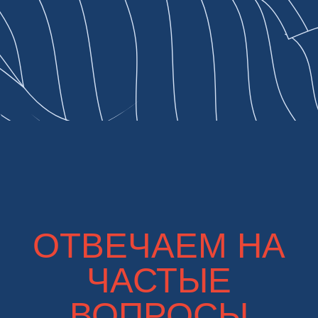
общественный транспорт или такси, в зависимости
от расстояния и частоты поездок.
Учебные материалы и развлечения: Около 500 до
1000 юаней в месяц на учебные материалы, книги и
различные развлечения, такие как походы в кино,
музеи или на концерты.
Здравоохранение и другие расходы: Дополнительно
можно учесть расходы на медицинскую страховку,
личную гигиену, мобильную связь, интернет и
другие неотложные нужды.
С учетом всех этих факторов, примерная сумма
для одного человека может быть в диапазоне от
4000 до 10000 юаней в месяц. Однако стоит
помнить, что эти цифры являются лишь оценочными
и могут сильно различаться в зависимости от
конкретной ситуации.
Правда что в Китае свой интернет и все
популярные приложения заблокированы?
Да, в Китае действует "Великий китайский