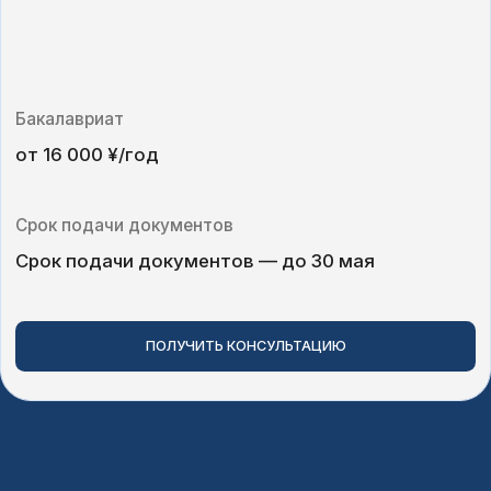
Срок подачи документов
Срок подачи документов — до 30 мая
ПОЛУЧИТЬ КОНСУЛЬТАЦИЮ
Направление
Направление
Язык обучения
Срок обучения
Сто
Бизнес-
Бизнес-
администрир
Английский
4 года
¥16
администрирование
Искусственный
Английский
4 года
¥16
интеллект
Искусственн
интеллект