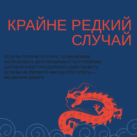
Какие еще траты, кроме оплаты
обучения за год?
Помимо оплаты обучения, студенты могут
столкнуться с дополнительными расходами при
учебе за рубежом. Некоторые из них включают:
Проживание:
Расходы на проживание в
общежитии может начинаться примерно от 3200
до 3500 юаней в месяц за однокомнатную
квартиру. Цены могут быть немного ниже по
сравнению с крупными городами, такими как Чэнду.
P.S. Это про ибинь.
Питание:
Стоимость обеда в столовой или кафе
может составлять примерно от 15 до 40 юаней за
блюдо. Цены на продукты в супермаркетах также
могут быть немного ниже, чем в более крупных
городах.
Учебные материалы:
Включает в себя учебники,
книги, канцелярские принадлежности и другие
материалы, необходимые для учебы обойдутся вам
примерно 400 юаней.