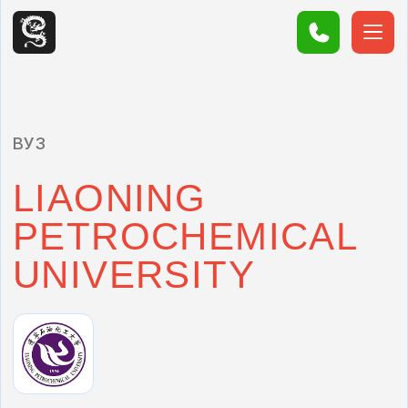
ГОРО
ВУЗ
LIAONING
PETROCHEMICAL
UNIVERSITY
Бакалавриат
от 16 000 ¥/год