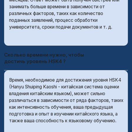
Телефон
+7 (495) 077-95-00
Почта
kucherenkomikhail@mail.ru
2023 © All Rights Reserved
Дизайн сайта
Политика конфиденциальности