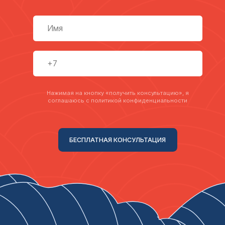
Сколько нужно денег на месяц жизни в
Китае?
Сумма денег, необходимая для проживания в Китае
в течение месяца, может значительно
варьироваться в зависимости от различных
факторов, таких как выбранный город, уровень
комфорта, стиль жизни, привычки потребления и
многие другие. Однако, в целом, для комфортного
проживания в крупных китайских городах средний
уровень расходов на одного человека может
составлять:
Проживание: предоставляется вузом за
фиксированную оплату в год.
Питание: Примерно от 1000 до 2000 юаней в месяц
на питание, если вы готовите дома или едите в
бюджетных кафе. Расходы могут быть выше при
посещении ресторанов или при выборе более
дорогих продуктов.
Транспорт: От 200 до 600 юаней в месяц на