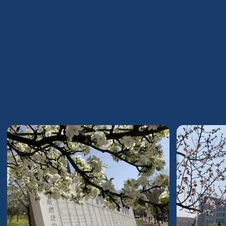
ТУТ ПОДПИСЫВАЕМ ДОГОВОР
Оформляем все документы
и отправляем в нужный ВУЗ со всеми
нюансами
Переводим и заверяем документы у нотариуса
самостоятельно. Вам не нужно никуда дополнительно
обращаться — достаточно выслать нам сканы оригиналов.
Помогаем сдать CSCA и DL English тест под ключ
Получаем приглашение
от университета и помогаем с визой
Вам не придётся стоять в очередях — визу мы оформим
за вас, потребуется только заграничный паспорт.