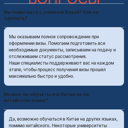
файрволл", который блокирует доступ к многим
зарубежным веб-сайтам и сервисам, включая
многие популярные мировые интернет-ресурсы и
приложения. Некоторые из наиболее известных
заблокированных ресурсов включают в себя
Google, Facebook, Twitter, Instagram, YouTube и
многие другие.
Вместо этого в Китае широко используются
китайские аналоги заблокированных зарубежных
платформ, такие как WeChat (аналог Facebook и
мессенджера), Weibo (аналог Twitter), Youku (аналог
YouTube) и т. д. Кроме того, существуют местные
китайские поисковые системы, такие как Baidu,
которые являются альтернативой Google.
Тем не менее, существуют способы обхода
блокировок, такие как использование виртуальных
частных сетей (VPN) или других подобных
технологий, чтобы получить доступ к
заблокированным ресурсам.